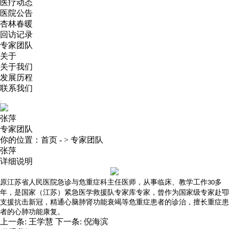
医疗动态
医院公告
杏林春暖
回访记录
专家团队
关于
关于我们
发展历程
联系我们
张萍
专家团队
你的位置：
首页
- >
专家团队
张萍
详细说明
原江苏省人民医院急诊与危重症科主任医师，从事临床、教学工作
多
30
年，是国家（江苏）紧急医学救援队专家库专家，曾作为国家级专家赴卾
支援抗击新冠，精通心脑肺肾功能衰竭等危重症患者的诊治，擅长重症患
者的心肺功能康复。
上一条:
王学慧
下一条:
倪海滨